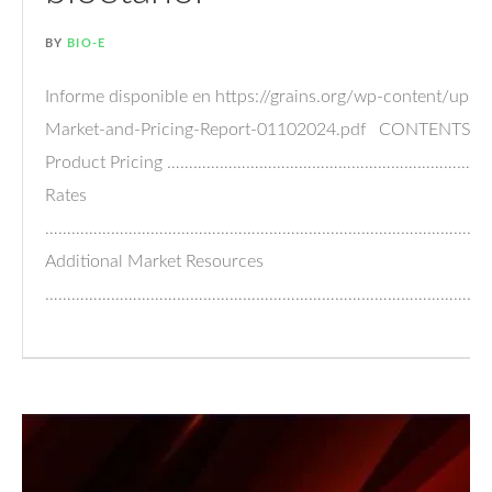
BY
BIO-E
Informe disponible en https://grains.org/wp-content/upl
Market-and-Pricing-Report-01102024.pdf CONTENTS Eth
Product Pricing ……………………………………………………………………
Rates
……………………………………………………………………………………………
Additional Market Resources
……………………………………………………………………………………………