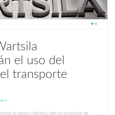
0
Wartsila
án el uso del
el transporte
IO-E
ndial de etanol y Wartsila, líder en propulsión de