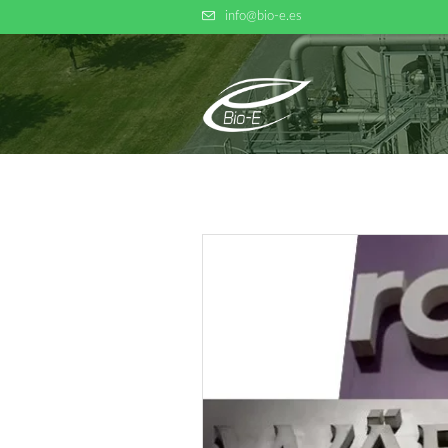
info@bio-e.es
INICIO
QU