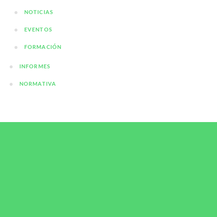
NOTICIAS
EVENTOS
FORMACIÓN
INFORMES
NORMATIVA
El Puerto de Barcelona impulsa el metanol
renovable y abre la puerta a una transición marítima
basada en los alcoholes renovables