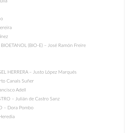
uliá
po
ereira
ínez
IOETANOL (BIO-E) – José Ramón Freire
 HERRERA – Justo López Marqués
o Canals Suñer
ncisco Adell
O – Julián de Castro Sanz
 – Dora Pombo
Heredia