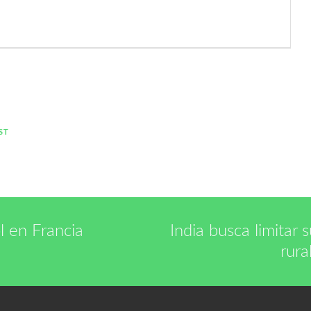
ST
l en Francia
India busca limitar 
rura