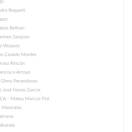
go
dra Roqueñi
ópez
bas Beltran
rmen Sanjuan
z Vázquez
o Casado Montes
roso Rincón
ncisco Arroyo
l Olmo Perandones
 José Navas García
 – Mateu Marcús Fiol
 Manrubia
errano
 Aranda