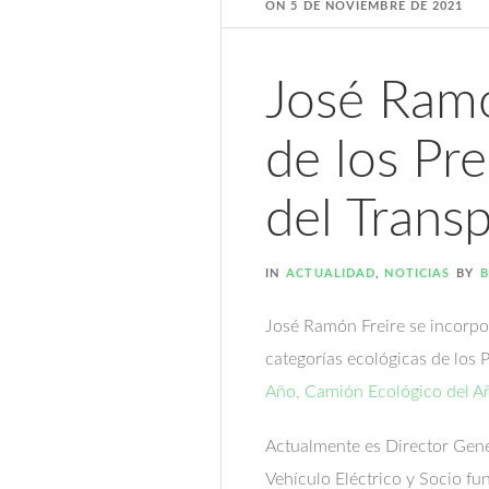
ON
5 DE NOVIEMBRE DE 2021
José Ramó
de los Pr
del Trans
IN
ACTUALIDAD
,
NOTICIAS
BY
B
José Ramón Freire se incorpor
categorías ecológicas de los 
Año, Camión Ecológico del Añ
Actualmente es Director Gener
Vehículo Eléctrico y Socio f