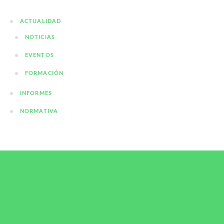
ACTUALIDAD
NOTICIAS
EVENTOS
FORMACIÓN
INFORMES
NORMATIVA
Bioetanol y resiliencia: una solución estratégica
en un mundo en transformación