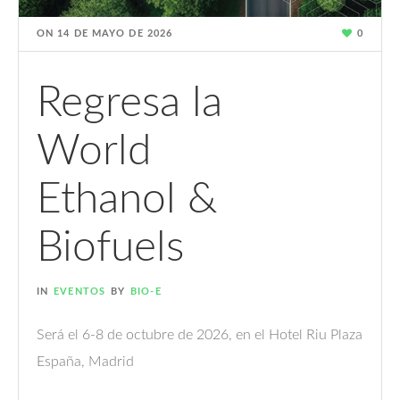
ON
14 DE MAYO DE 2026
0
Regresa la
World
Ethanol &
Biofuels
IN
EVENTOS
BY
BIO-E
Será el 6-8 de octubre de 2026, en el Hotel Riu Plaza
España, Madrid