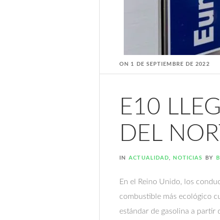
ON
1 DE SEPTIEMBRE DE 2022
E10 LLEG
DEL NOR
IN
ACTUALIDAD
,
NOTICIAS
BY
B
En el Reino Unido, los condu
combustible más ecológico c
estándar de gasolina a partir