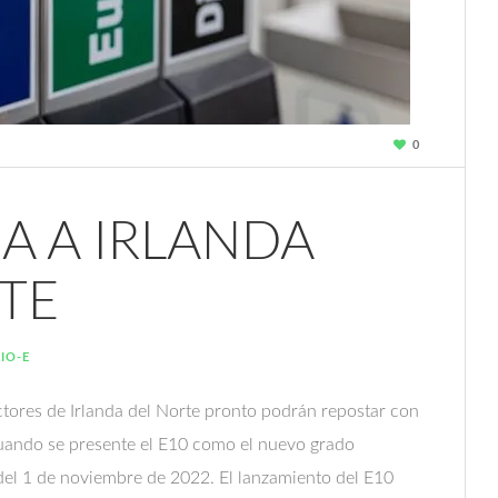
0
A A IRLANDA
TE
IO-E
ctores de Irlanda del Norte pronto podrán repostar con
uando se presente el E10 como el nuevo grado
 del 1 de noviembre de 2022. El lanzamiento del E10