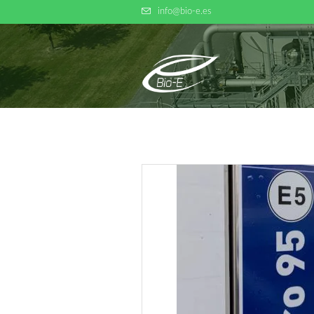
info@bio-e.es
INICIO
QU