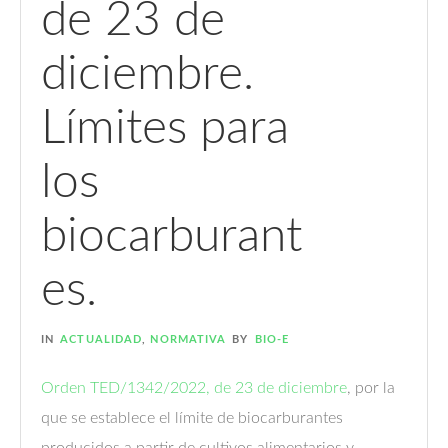
de 23 de
diciembre.
Límites para
los
biocarburant
es.
IN
ACTUALIDAD
,
NORMATIVA
BY
BIO-E
Orden TED/1342/2022, de 23 de diciembre
, por la
que se establece el límite de biocarburantes