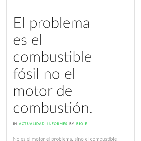
El problema
es el
combustible
fósil no el
motor de
combustión.
IN
ACTUALIDAD
,
INFORMES
BY
BIO-E
No es el motor el problema, sino el combustible